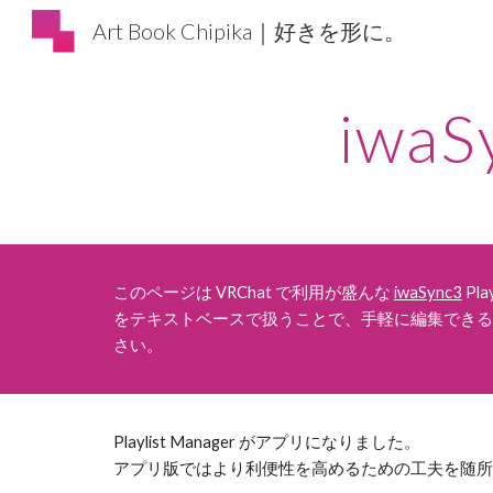
Art Book Chipika｜好きを形に。
Sk
iwaS
このページは VRChat で利用が盛んな
iwaSync3
Pl
をテキストベースで扱うことで、手軽に編集できる
さい。
Playlist Manager がアプリになりました。
アプリ版ではより利便性を高めるための工夫を随所