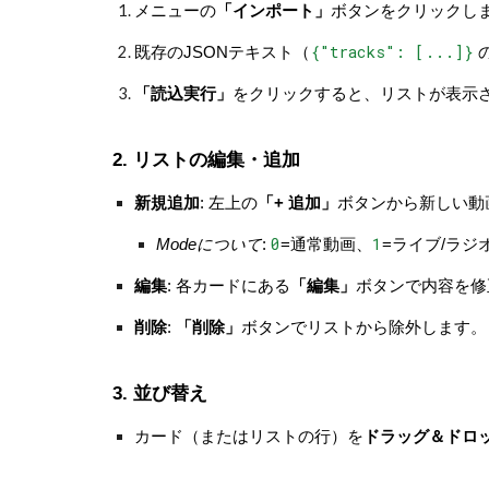
メニューの
「インポート」
ボタンをクリックし
{"tracks": [...]}
既存のJSONテキスト（
「読込実行」
をクリックすると、リストが表示
2. リストの編集・追加
新規追加
: 左上の
「+ 追加」
ボタンから新しい動
0
1
Modeについて
:
=通常動画、
=ライブ/ラ
編集
: 各カードにある
「編集」
ボタンで内容を修
削除
:
「削除」
ボタンでリストから除外します。
3. 並び替え
カード（またはリストの行）を
ドラッグ＆ドロ