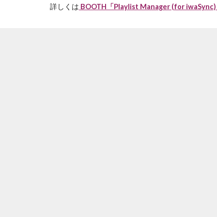
詳しくは
BOOTH「Playlist Manager (for iwaSync)