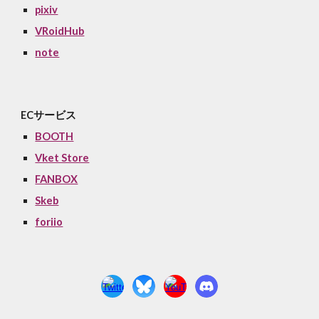
pixiv
VRoidHub
note
ECサービス
BOOTH
Vket Store
FANBOX
Skeb
foriio