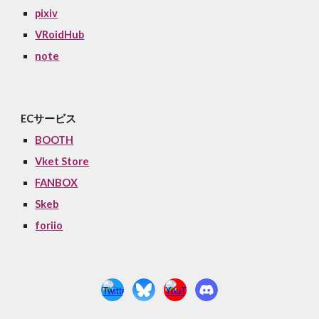
pixiv
VRoidHub
note
ECサービス
BOOTH
Vket Store
FANBOX
Skeb
foriio